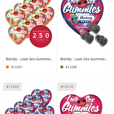
Boinky - Love Sex Gummies - Fruta tropical - Caja de 250 unidades
Boinky - Love Sex Gummies - Arándanos
#12207
#12208
#12209
#12210