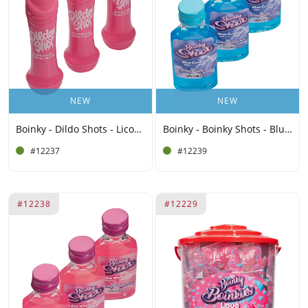
NEW
NEW
Boinky - Dildo Shots - Licor de vodka con sabor a chicle – 10 % vol. – 10x 20 ml
Boinky - Boinky Shots - Blue Curacao - 14,5% vol. - 10x 20 ml
#12237
#12239
#12238
#12229