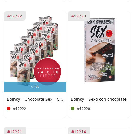
#12222
#12220
NEW
Boinky – Chocolate Sex – Caja grande de 24 x 10
Boinky – Sexo con chocolate
#12222
#12220
#12221
#12214