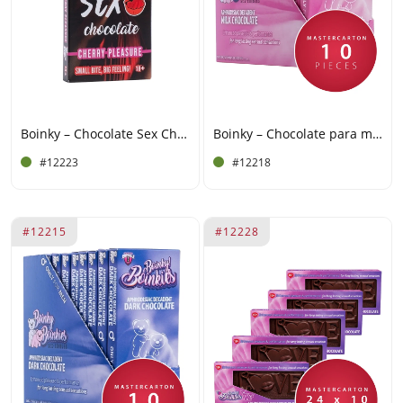
Boinky – Chocolate Sex Cherry
Boinky – Chocolate para mujeres - Expositor de 10 tabletas
#12223
#12218
#12215
#12228