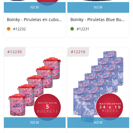
NEW
NEW
Boinky - Piruletas en cubo azul, 100 unidades - 5 cubos
Boinky - Piruletas Blue Bucket - 100 unidades Un placer
#12232
#12231
#12230
#12216
NEW
NEW