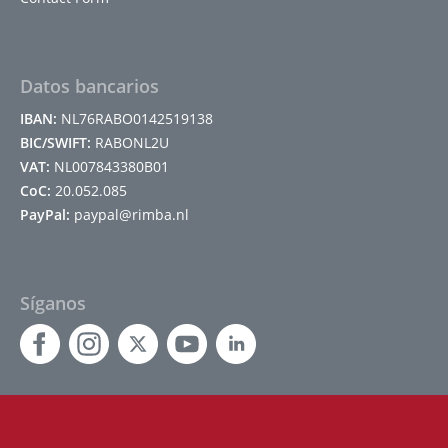
Datos bancarios
IBAN:
NL76RABO0142519138
BIC/SWIFT:
RABONL2U
VAT:
NL007843380B01
CoC:
20.052.085
PayPal:
paypal@rimba.nl
Síganos