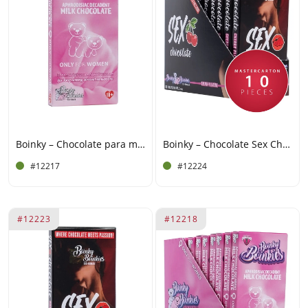
Boinky – Chocolate para mujeres
Boinky – Chocolate Sex Cherry - Exposición de 10 tabletas
#12217
#12224
#12223
#12218