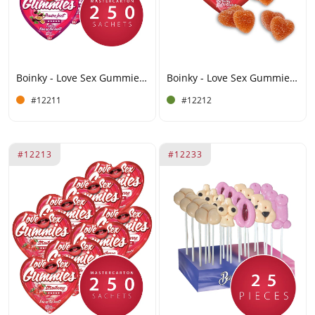
Boinky - Love Sex Gummies- Passion Fruit - Mastercarton 250 units
Boinky - Love Sex Gummies - Fresa
#12211
#12212
#12213
#12233