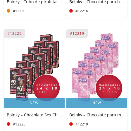
Boinky - Cubo de piruletas rosas - 100 unidades - 5 cubos
Boinky – Chocolate para hombres - Caja grande 24x10
#12230
#12216
#12225
#12219
NEW
NEW
Boinky – Chocolate Sex Cherry - Caja grande de 24 x 10
Boinky – Chocolate para mujeres - Caja grande 24x10
#12225
#12219