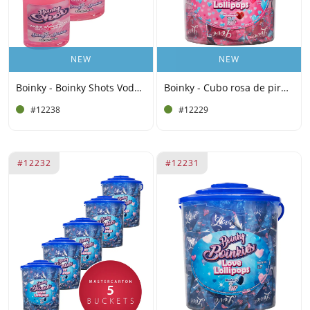
NEW
NEW
Boinky - Boinky Shots Vodka Sandía – 14,5 % vol. – 10x 20 ml
Boinky - Cubo rosa de piruletas - 100 unidades
#12238
#12229
#12232
#12231