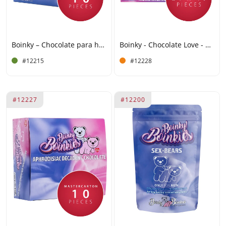
Boinky – Chocolate para hombres - Expositor de 10 tabletas
Boinky - Chocolate Love - Caja de cartón 24x10
#12215
#12228
#12227
#12200