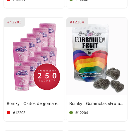
#12203
#12204
Boinky - Ositos de goma eróticos para mujeres - Caja grande de 250 unidades
Boinky - Gominolas «Fruta del arcoíris prohibida» – Para él y para ella
#12203
#12204