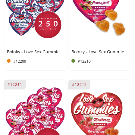
Boinky - Love Sex Gummies - Arándanos - Caja de 250 unidades
Boinky - Love Sex Gummies - Maracuyá:
#12209
#12210
#12211
#12212