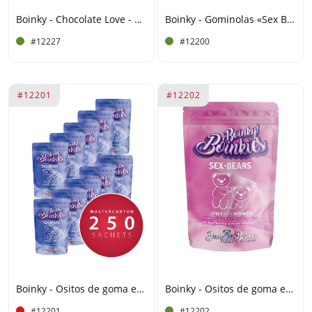
Boinky - Chocolate Love - Expositor de 10 tabletas
Boinky - Gominolas «Sex Bears» para hombres
#12227
#12200
#12201
#12202
Boinky - Ositos de goma eróticos para hombres - Caja grande de 250 unidades
Boinky - Ositos de goma eróticos para mujeres
#12201
#12202