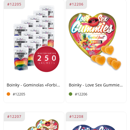
#12205
#12206
Boinky - Gominolas «Forbidden Rainbow Fruit» – Para él y para ella - Caja grande de 250 unidades
Boinky - Love Sex Gummies - Frutas
#12205
#12206
#12207
#12208