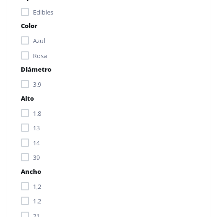
Blue Curacao
Edibles
Bubblegum Vodka
Color
cocoa butter
Azul
cocoa mass
Rosa
coconut oil
Diámetro
colorings (curcumin, carmine, chlorophyllin)
3.9
colour (Brilliant blue, maca, ashwagandha)
Alto
colour (carmine, maca, ashwagandha)
1.8
edible vegetable oil
13
emulsifier
14
flavour
39
food acid
Ancho
food coloring (concentrate: apple, black currant, carrot,
1,2
radish, safflower, spirulina)
1.2
full milkpowder
21