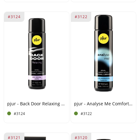
#3124
#3122
pjur - Back Door Relaxing - Gleitmittel auf Silikonbasis - 100 ml
pjur - Analyse Me Comfort - Gleitmittel auf Wasserbasis - 100 ml
#3124
#3122
#3121
#3120