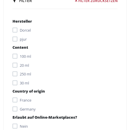
FILTER
FILTER ZURÜCKSETZEN
Hersteller
Dorcel
pjur
Content
100 ml
20 ml
250 ml
30 ml
Country of origin
France
Germany
Erlaubt auf Online-Marketplaces?
Nein