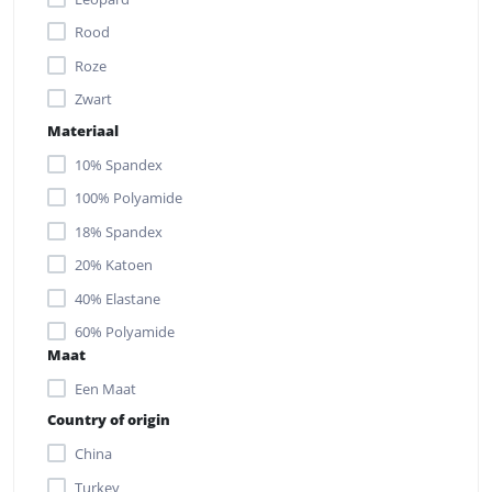
Rood
Roze
Zwart
Materiaal
10% Spandex
100% Polyamide
18% Spandex
20% Katoen
40% Elastane
60% Polyamide
Maat
62% Nylon
Een Maat
90% Nylon
Country of origin
China
Turkey