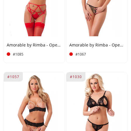
Amorable by Rimba - Open BH met String, Jarretels en Kousen - One Size - Rood
Amorable by Rimba - Open BH met String - One Size - Luipaardprint
#1085
#1067
#1057
#1030