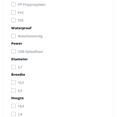
PP-Polypropyleen
PVC
TPE
Waterproof
Waterbestendig
Power
USB Oplaadbaar
Diameter
3,7
Breedte
10,5
4,5
Hoogte
18,4
2,8