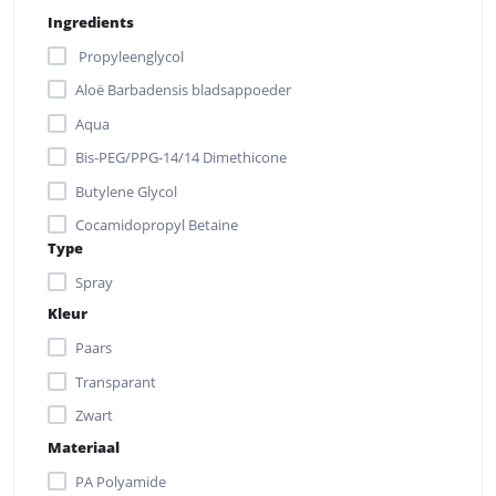
Ingredients
Propyleenglycol
Aloë Barbadensis bladsappoeder
Aqua
Bis-PEG/PPG-14/14 Dimethicone
Butylene Glycol
Cocamidopropyl Betaine
Type
Dimethicone
Spray
Fenoxyethanol
Kleur
Panthenol
Paars
Transparant
Zwart
Materiaal
PA Polyamide