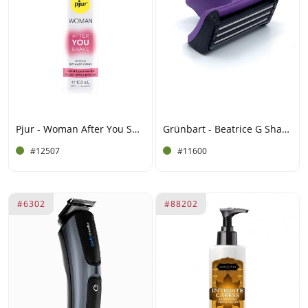
Pjur - Woman After You Shave - Spray - 100 ml
Grünbart - Beatrice G Shaver - Nat Scheerapparaat - Paarsviolet
#12507
#11600
#6302
#88202