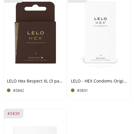
LELO Hex Respect XL (3 pack)
LELO - HEX Condoms Original (12 Pack)
#5842
#5831
#5830