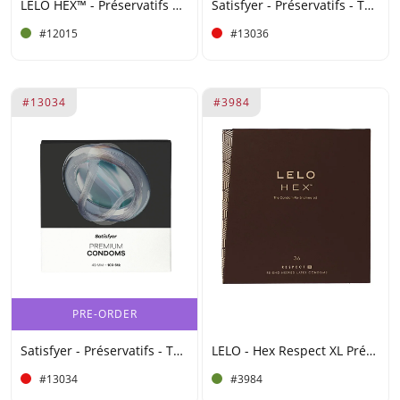
LELO HEX™ - Préservatifs Organic (lot de 36)
Satisfyer - Préservatifs - Taille 57 (L) - 100 unités
#12015
#13036
#13034
#3984
PRE-ORDER
Satisfyer - Préservatifs - Taille 49 (S) - 100 unités
LELO - Hex Respect XL Préservatifs (36 pièces)
#13034
#3984