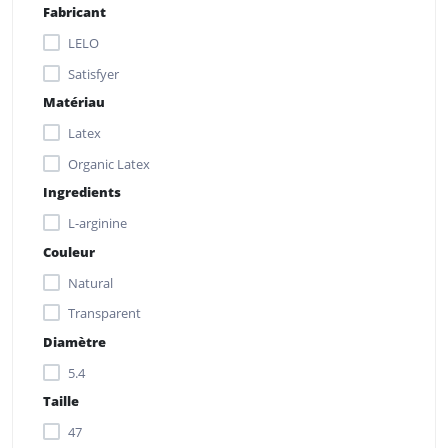
Fabricant
LELO
Satisfyer
Matériau
Latex
Organic Latex
Ingredients
L-arginine
Couleur
Natural
Transparent
Diamètre
5.4
Taille
47