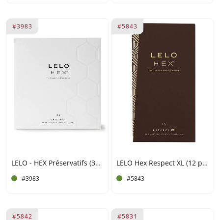
#3983
#5843
LELO - HEX Préservatifs (36 pièces)
LELO Hex Respect XL (12 pack)
#3983
#5843
#5842
#5831