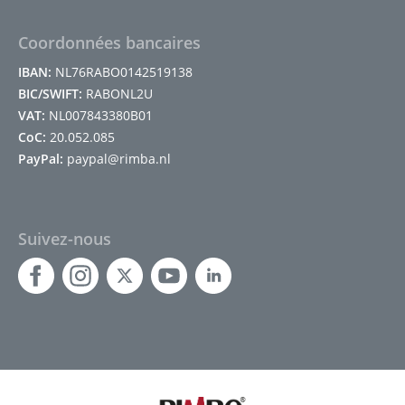
Coordonnées bancaires
IBAN:
NL76RABO0142519138
BIC/SWIFT:
RABONL2U
VAT:
NL007843380B01
CoC:
20.052.085
PayPal:
paypal@rimba.nl
Suivez-nous