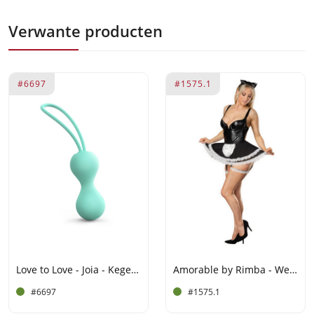
Verwante producten
#6697
#1575.1
Love to Love - Joia - Kegelbal - Mint
Amorable by Rimba - Wetlook Dienstmeisjes uniform - Zwart, Wit
#6697
#1575.1