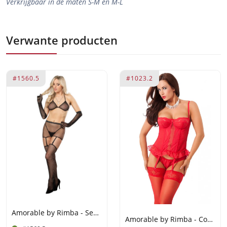
Verkrijgbaar in de maten S-M en M-L
Verwante producten
#1560.5
#1023.2
Amorable by Rimba - Sexy Visnetset met Strass - Zwart
Amorable by Rimba - Corset (3 delig) - Rood