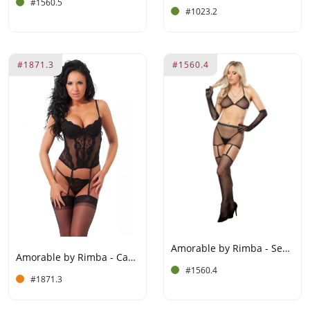
#1560.5
#1023.2
#1871.3
#1560.4
Amorable by Rimba - Sexy Visnetset met Strass - Zwart
Amorable by Rimba - Camisole met G-string en Kousen - Zwart
#1560.4
#1871.3