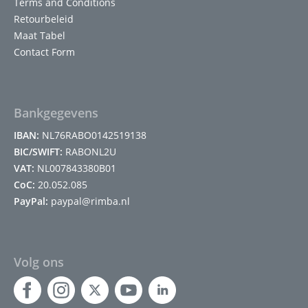
Terms and Conditions
Retourbeleid
Maat Tabel
Contact Form
Bankgegevens
IBAN:
NL76RABO0142519138
BIC/SWIFT:
RABONL2U
VAT:
NL007843380B01
CoC:
20.052.085
PayPal:
paypal@rimba.nl
Volg ons