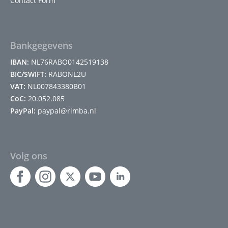
Contact Form
Bankgegevens
IBAN:
NL76RABO0142519138
BIC/SWIFT:
RABONL2U
VAT:
NL007843380B01
CoC:
20.052.085
PayPal:
paypal@rimba.nl
Volg ons