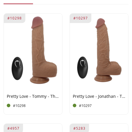
#10298
#10297
Pretty Love - Tommy - Thrusting Skin Vibrator - Lichtbruin
Pretty Love - Jonathan - Thrusting Lifelike Skin Vibrator - Lichtbruin
#10298
#10297
#4957
#5283