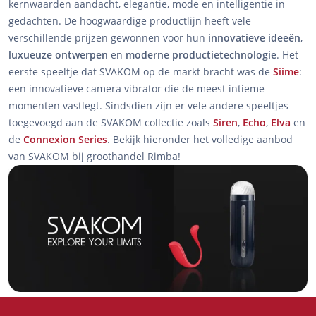
kernwaarden aandacht, elegantie, mode en intelligentie in
gedachten. De hoogwaardige productlijn heeft vele
verschillende prijzen gewonnen voor hun
innovatieve ideeën
,
luxueuze ontwerpen
en
moderne productietechnologie
. Het
eerste speeltje dat SVAKOM op de markt bracht was de
Siime
:
een innovatieve camera vibrator die de meest intieme
momenten vastlegt. Sindsdien zijn er vele andere speeltjes
toegevoegd aan de SVAKOM collectie zoals
Siren
,
Echo
,
Elva
en
de
Connexion Series
. Bekijk hieronder het volledige aanbod
van SVAKOM bij groothandel Rimba!