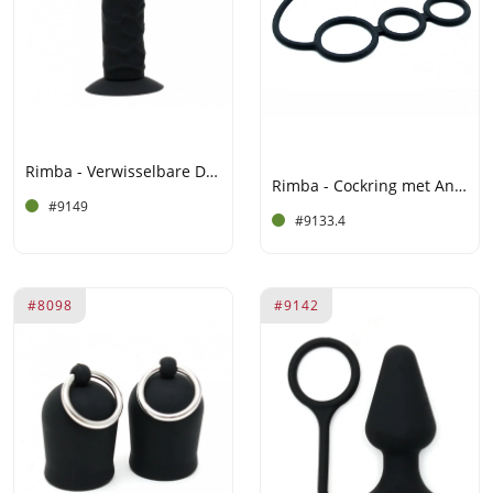
Rimba - Verwisselbare Dildo met zuignap
Rimba - Cockring met Anal Lock
#9149
#9133.4
#8098
#9142